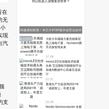
发旨在
的无
更小
跨越感知瓶颈！单芯片8T8R毫米波雷达如何
实现
让机器人读懂复杂世界？
业界资讯
业界资讯
业界资讯
新品报到
新品报到
大联大车规级方案亮相慕尼
向汽
黑上海电子展，与onsemi携
手共探智驾未来
07-08
microLED光传输技术崭露
头角 艾迈斯欧司朗模拟平台
加速AI数据中心高速互连设
计
07-31
香港生产力促进局2021年
业领
「成就智上」年度主题
强
的支
02-28
Nordic Semiconductor 全新