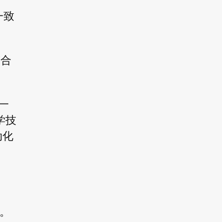
一致
整合
下一
学技
动化
战。