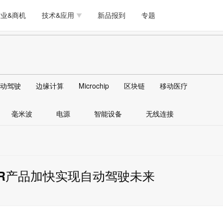
测试量测
模拟技术/时钟
通信/网络
5G/射频/微波
工艺/制造/材料
业&商机
技术&应用
新品报到
专题
软件/工具
存储
医疗电子
无线连接
LED
测试量测
模拟技术/时钟
通信/网络
5G/射频/微波
工艺/制造/材料
人工智能
安全
安防监控
汽车
可穿戴
软件/工具
存储
医疗电子
无线连接
LED
物联网
DLP
模拟技术/信号链
AI/人工智能
传感器技术
动驾驶
边缘计算
Microchip
区块链
移动医疗
人工智能
安全
安防监控
汽车
可穿戴
边缘计算
AR/VR/图像/3D
存储
电源技术/信号链
接口
毫米波
电源
智能设备
无线连接
物联网
DLP
模拟技术/信号链
AI/人工智能
传感器技术
边缘计算
AR/VR/图像/3D
存储
电源技术/信号链
接口
LIDAR产品加快实现自动驾驶未来