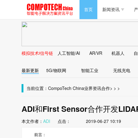
半导体/零组件
首页
新闻资讯
产
PC/周边
半导体/零组件
新能源
PC/周边
马达电机技术
模拟技术/信号链
人工智能/AI
AR/VR
机器人
自
新能源
大数据/云
最新更新
5G/物联网
智能工业
无线充电
马达电机技术
大数据/云
当前位置：
CompoTech China
业界资讯
合作
>
>
>
ADI和First Sensor合作开发
本文作者：
ADI
点击：
2019-06-27 10:19
前言：