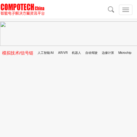
导
航
切
换
导
航
模拟技术/信号链
人工智能/AI
AR/VR
机器人
自动驾驶
边缘计算
Microchip
区块链
移动医疗