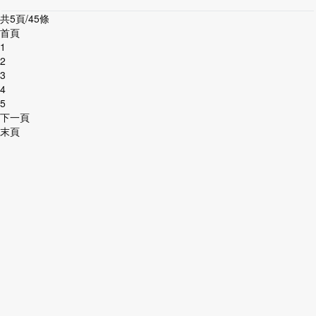
共5頁/45條
首頁
1
2
3
4
5
下一頁
末頁