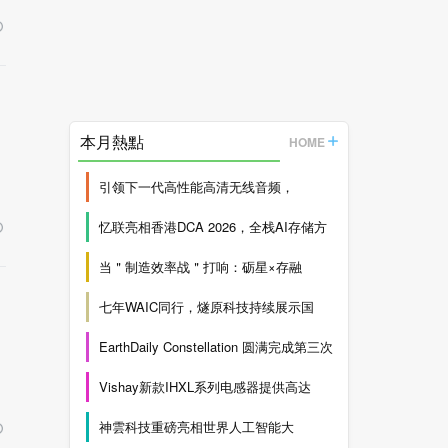
本月熱點
HOME
引领下一代高性能高清无线音频，
忆联亮相香港DCA 2026，全栈AI存储方
当＂制造效率战＂打响：砺星×存融
七年WAIC同行，燧原科技持续展示国
EarthDaily Constellation 圆满完成第三次
Vishay新款IHXL系列电感器提供高达
神雲科技重磅亮相世界人工智能大