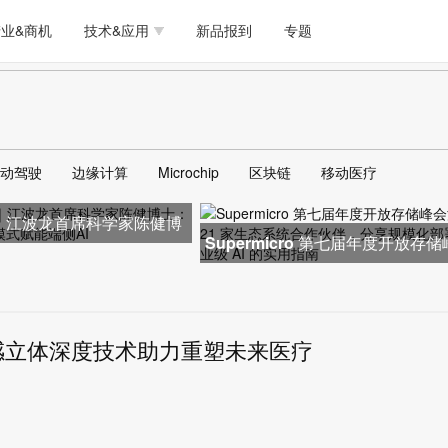
测试量测
模拟技术/时钟
通信/网络
5G/射频/微波
工艺/制造/材料
业&商机
技术&应用
新品报到
专题
软件/工具
存储
医疗电子
无线连接
LED
测试量测
模拟技术/时钟
通信/网络
5G/射频/微波
工艺/制造/材料
人工智能
安全
安防监控
汽车
可穿戴
软件/工具
存储
医疗电子
无线连接
LED
物联网
DLP
模拟技术/信号链
AI/人工智能
传感器技术
动驾驶
边缘计算
Microchip
区块链
移动医疗
人工智能
安全
安防监控
汽车
可穿戴
边缘计算
AR/VR/图像/3D
存储
电源技术/信号链
接口
26｜江波龙首席科学家陈健博
物联网
DLP
模拟技术/信号链
AI/人工智能
传感器技术
Supermicro 第七届年度开放存
undry模式赋能端侧
汇聚 21 家生态系统合作伙伴，
边缘计算
AR/VR/图像/3D
存储
电源技术/信号链
接口
感立体深度技术助力重塑未来医疗