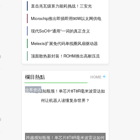
直击兆瓦级算力能耗挑战！三安光
Microchip推出即插即用90W以太网供电
现代SoC中“通用”一词的真正含义
Melexis扩展免代码单线圈风扇驱动器
顶面散热新封装！ROHM推出高耐压且
欄目熱點
HOME
业界资讯
跨越感知瓶颈！单芯片8T8R毫米波雷达如何