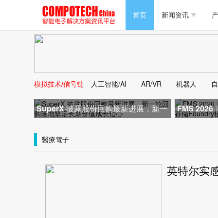
半导体/零组件
首页
新闻资讯
产
PC/周边
半导体/零组件
新能源
PC/周边
马达电机技术
模拟技术/信号链
人工智能/AI
AR/VR
机器人
自
新能源
大数据/云
SuperX 披露股份回购最新进展，新一
FMS 20
马达电机技术
轮回购落地坚定长期价值成长
士：存储Fo
大数据/云
醫療電子
英特尔实