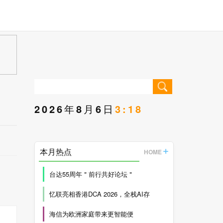
2026年8月6日
3:18
本月热点
HOME
台达55周年＂前行共好论坛＂
忆联亮相香港DCA 2026，全栈AI存
海信为欧洲家庭带来更智能便