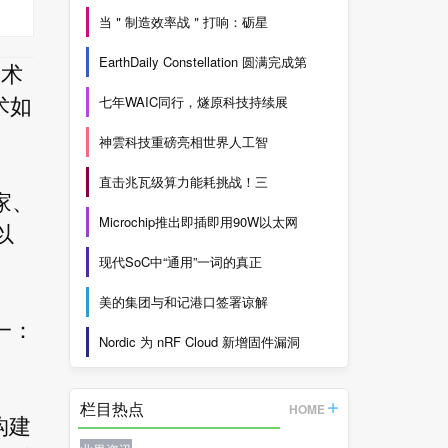
当＂制造效率战＂打响：砺星
EarthDaily Constellation 圆满完成第
技术
七年WAIC同行，燧原科技持续展
术如
神雲科技重磅亮相世界人工智
直击兆瓦级算力能耗挑战！三
家、
Microchip推出即插即用90W以太网
以
现代SoC中“通用”一词的真正
美的集团与和记港口签署谅解
一：
Nordic 为 nRF Cloud 新增固件漏洞
栏目热点
HOME
构建