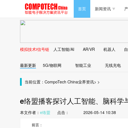
半导体/零组件
首页
新闻资讯
产
PC/周边
半导体/零组件
新能源
PC/周边
马达电机技术
模拟技术/信号链
人工智能/AI
AR/VR
机器人
自
新能源
大数据/云
最新更新
5G/物联网
智能工业
无线充电
马达电机技术
大数据/云
当前位置：
CompoTech China
业界资讯
>
>
e络盟播客探讨人工智能、脑科学
本文作者：
e络盟
点击：
2026-05-14 10:38
前言：