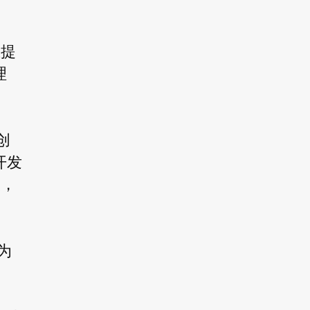
练提
理
创
开发
技，
为