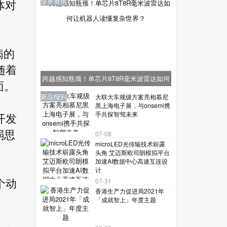
业界资讯
体对
病的
随着
跨越感知瓶颈！单芯片8T8R毫米波雷达如何
面。
让机器人读懂复杂世界？
业界资讯
业界资讯
业界资讯
新品报到
新品报到
大联大车规级方案亮相慕尼
黑上海电子展，与onsemi携
手共探智驾未来
开发
弱思
07-08
microLED光传输技术崭露
头角 艾迈斯欧司朗模拟平台
加速AI数据中心高速互连设
计
07-31
个动
香港生产力促进局2021年
。
「成就智上」年度主题