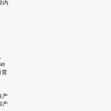
新内
、
8
所需
在产
和产