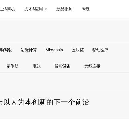
测试量测
模拟技术/时钟
通信/网络
5G/射频/微波
工艺/制造/材料
业&商机
技术&应用
新品报到
专题
软件/工具
存储
医疗电子
无线连接
LED
测试量测
模拟技术/时钟
通信/网络
5G/射频/微波
工艺/制造/材料
人工智能
安全
安防监控
汽车
可穿戴
软件/工具
存储
医疗电子
无线连接
LED
物联网
DLP
模拟技术/信号链
AI/人工智能
传感器技术
动驾驶
边缘计算
Microchip
区块链
移动医疗
人工智能
安全
安防监控
汽车
可穿戴
边缘计算
AR/VR/图像/3D
存储
电源技术/信号链
接口
毫米波
电源
智能设备
无线连接
物联网
DLP
模拟技术/信号链
AI/人工智能
传感器技术
边缘计算
AR/VR/图像/3D
存储
电源技术/信号链
接口
与以人为本创新的下一个前沿