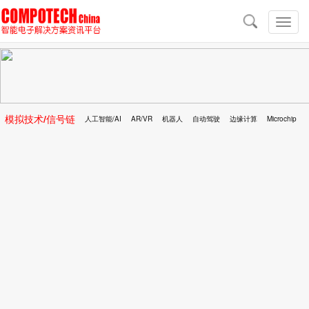
导
航
切
换
导
航
模拟技术/信号链
人工智能/AI
AR/VR
机器人
自动驾驶
边缘计算
Microchip
区块链
移动医疗