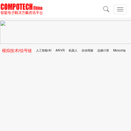
导
航
切
换
导
航
模拟技术/信号链
人工智能/AI
AR/VR
机器人
自动驾驶
边缘计算
Microchip
区块链
移动医疗