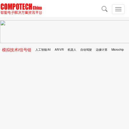
导
航
切
换
导
航
模拟技术/信号链
人工智能/AI
AR/VR
机器人
自动驾驶
边缘计算
Microchip
区块链
移动医疗