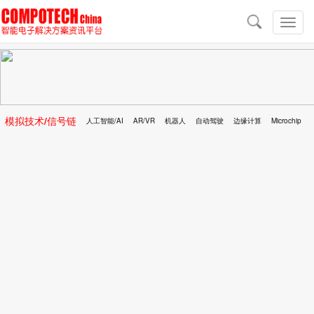
导
航
切
换
导
航
模拟技术/信号链
人工智能/AI
AR/VR
机器人
自动驾驶
边缘计算
Microchip
区块链
移动医疗